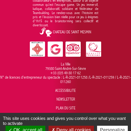
collaborateurs en entreprises, autour d'un objectif
commun qu’est l’escape game. Un jeu immersif,
ludique, collaboratif, solidaire et fédérateur de
Teambuilding. Le rendez-vous avec l’histoire est
pris et l’évasion bien réelle pour ce jeu à énigmes
d’1h15 ou le brainstorming sera collectif et
divertissant.
CHATEAU DE SAINT MESMIN
La Ville
79380 Saint-André-Sur-Sèvre
+33 (0)5 49 80 17 62
N° de licences d'entrepreneur du spectacle : L-R-2021-011258 /L-R-2021-011259 / L-R-2021-
011260
ACCESSIBILITE
NEWSLETTER
PLAN DU SITE
MENTIONS LEGALES
This site uses cookies and gives you control over what you want
to activate
Conception/Réalisation graphique >
•
Développement >
OK, accept all
Deny all cookies
Personalize