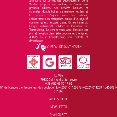
animations aux confins des Deux-Sèvres et de la
Vendée, propose tout au long de l’année, aux
groupes adultes, des activités ludiques et
culturelles, dont le but est de renforcer les liens et
la cohésion d’équipe entre les salariés,
collaborateurs en entreprises, autour d'un objectif
commun qu’est l’escape game. Un jeu immersif,
ludique, collaboratif, solidaire et fédérateur de
Teambuilding. Le rendez-vous avec l’histoire est
pris et l’évasion bien réelle pour ce jeu à énigmes
d’1h15 ou le brainstorming sera collectif et
divertissant.
CHATEAU DE SAINT MESMIN
La Ville
79380 Saint-André-Sur-Sèvre
+33 (0)5 49 80 17 62
N° de licences d'entrepreneur du spectacle : L-R-2021-011258 /L-R-2021-011259 / L-R-2021-
011260
ACCESSIBILITE
NEWSLETTER
PLAN DU SITE