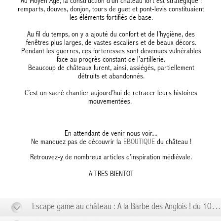
Au Moyen Âge, la construction d’un château fort est stratégique :
remparts, douves, donjon, tours de guet et pont-levis constituaient
les éléments fortifiés de base.
Au fil du temps, on y a ajouté du confort et de l’hygiène, des
fenêtres plus larges, de vastes escaliers et de beaux décors.
Pendant les guerres, ces forteresses sont devenues vulnérables
face au progrès constant de l’artillerie.
Beaucoup de châteaux furent, ainsi, assiégés, partiellement
détruits et abandonnés.
C’est un sacré chantier aujourd’hui de retracer leurs histoires
mouvementées.
En attendant de venir nous voir....
Ne manquez pas de découvrir la
EBOUTIQUE
du château !
Retrouvez-y de nombreux articles d’inspiration médiévale.
A TRES BIENTOT
Escape game au château : A la Barbe des Anglois ! du 10/01 au 10/01