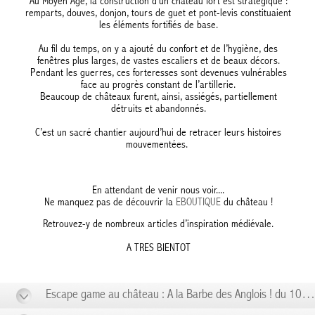
Au Moyen Âge, la construction d’un château fort est stratégique :
remparts, douves, donjon, tours de guet et pont-levis constituaient
les éléments fortifiés de base.
Au fil du temps, on y a ajouté du confort et de l’hygiène, des
fenêtres plus larges, de vastes escaliers et de beaux décors.
Pendant les guerres, ces forteresses sont devenues vulnérables
face au progrès constant de l’artillerie.
Beaucoup de châteaux furent, ainsi, assiégés, partiellement
détruits et abandonnés.
C’est un sacré chantier aujourd’hui de retracer leurs histoires
mouvementées.
En attendant de venir nous voir....
Ne manquez pas de découvrir la
EBOUTIQUE
du château !
Retrouvez-y de nombreux articles d’inspiration médiévale.
A TRES BIENTOT
Escape game au château : A la Barbe des Anglois ! du 10/01 au 10/01